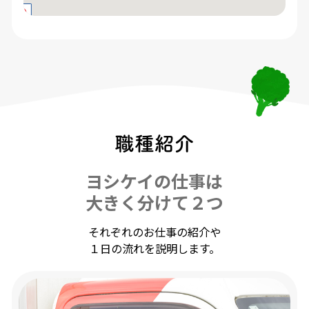
資格も特になく、正社員の経験も少ないので、でき
る仕事は限られているだろうなって思っていた時に
出会った会社がヨシケイでした。仕事について、ホ
ームページ等で詳しく調べいくと、「しっかり研修
期間もあって」「きちんと指導する方に乗ってもら
えて」「指導後は、一人で働く仕事だから気楽さも
あるし責任もある」なんてことが分かってきまし
職種紹介
た。私みたいな未経験でも正社員で働くのもなんだ
か大丈夫そう」とイメージが湧いたのを今でも覚え
ヨシケイの仕事は
ています。
大きく分けて２つ
初めて一人でお届けに行った時、初めてお客様にお
それぞれのお仕事の紹介や
会いした時は緊張しましたが、今では同世代のお客
１日の流れを説明します。
様と子供の話で盛り上がったり、年配のお客様には
おやつや果物をいただいたりするほど仲良くなりま
した。正直仕事は大変です、月曜日～金曜日の5日
間は、本当に時間が経つのがあっという間です。そ