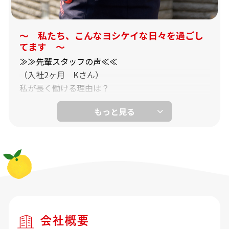
毒洗浄をしてから、翌朝の出荷のために空箱を所定
の場所に片づけます。
～ 私たち、こんなヨシケイな日々を過ごし
てます ～
≫≫先輩スタッフの声≪≪
（入社2ヶ月 Kさん）
私が長く働ける理由は？
派遣の仕事をしていたので、正社員で働けることに
魅力を感じたのと、車の運転が好きだったので応募
したのですが、正直ヨシケイが何をしている会社か
も知らなかったですし、調べていくうちに「女性に
とって働きやすそうだな」と興味が湧いたのが応募
の一番の理由でした。
今までやってきた派遣の仕事と一番違うのは、雨の
会社概要
日や寒い日、暑い日など関係なく、お客様が待って