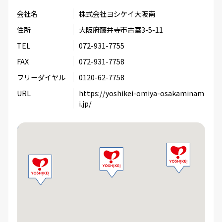
いる食材を責任もってお届けしなくてはいけないと
会社名
株式会社ヨシケイ大阪南
いうところですね。でもそういう大変な時ほど、お
住所
大阪府藤井寺市古室3-5-11
客様が「暑いからこれ飲んでいきな」と麦茶を出し
てくれたり、「雨の中大変ね、ありがとう」とねぎ
TEL
072-931-7755
らいのお言葉をかけて下さるので、「よし！頑張ろ
FAX
072-931-7758
う！」とスイッチが入るのを感じています。
フリーダイヤル
0120-62-7758
URL
https://yoshikei-omiya-osakaminam
具合が悪い日なども「無理せず帰りなさい」と言っ
i.jp/
てくれる上司も、「私も昔いろいろと助けられたか
ら…」と同じ女性の立場で心配してくれますし、時
には家庭や彼氏の話や悩みを相談することもありま
す。女性が長く安心して働くことができる条件が詰
まっている会社なので、長く働き続ようと思ってい
ます。
（入社9年 Kさん）
ライフとワークのバランス良し！