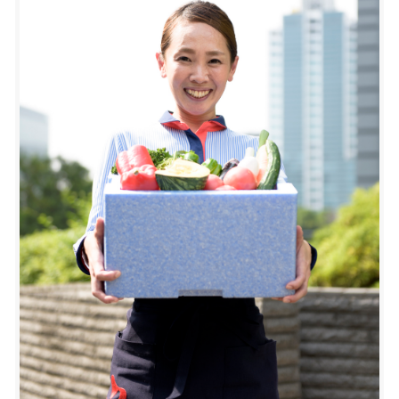
9：00～10：00-営業所での荷下ろしと空箱の回収-
お客さまから頂いたご注文の数に合わせ、食材ごと
営業所では、各ご家庭に食材を配達する20名前後の
メーカーさんへWebやFAXで発注するしごと。「こ
女性ドライバーたちが待ち受けています。到着した
っちの方が安くて良いトマト！」「今日のレタス鮮
ら、全員で荷降ろしを開始します。たまに、トラッ
度はどうかな？」と直接加工場に足を運んで、食材
クから流れてくる箱を待ち受ける営業配達の女性た
の吟味もあなたの腕のみせどころ。お客様が直接口
ちから「がんばって～
」と声が飛ぶこともありま
にするものだから“目利き”“主婦感”も試されます
す（笑）
(笑)
降ろし終わったら、次は前日に回収してきた空箱を
中型トラックに積み込みます。
経験を積んで頂くと“発注事務スタッフおすすめの
逸品販売”にも参加！「こんな、おっきなしいたけ
10：00～10：30-営業所便の運転-
見たことない」や「この干しいも最高だから売れる
必要なものを全部積み終えたら、トラックを発進さ
かも？」といった商品選定にも関わるおしごとも。
せ本社への帰路につきます。
事務スタッフ？バイヤー？なかなかやりがいのある
ポジションだと思いません？
10：30～12：00-空箱の片づけ-
営業所から戻ってきたら、空箱の荷下ろしをして消