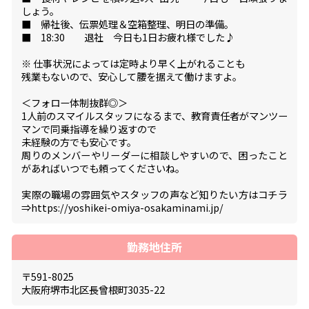
しょう。
■ 帰社後、伝票処理＆空箱整理、明日の準備。
■ 18:30 退社 今日も1日お疲れ様でした♪
※ 仕事状況によっては定時より早く上がれることも
残業もないので、安心して腰を据えて働けますよ。
＜フォロー体制抜群◎＞
1人前のスマイルスタッフになるまで、教育責任者がマンツー
マンで同乗指導を繰り返すので
未経験の方でも安心です。
周りのメンバーやリーダーに相談しやすいので、困ったこと
があればいつでも頼ってくださいね。
実際の職場の雰囲気やスタッフの声など知りたい方はコチラ
⇒https://yoshikei-omiya-osakaminami.jp/
勤務地住所
〒591-8025
大阪府堺市北区長曾根町3035-22