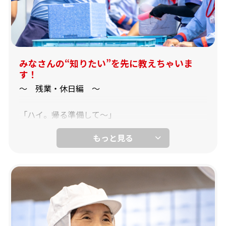
▼入社後の研修イメージ
配属チームのリーダーがマンツーマンで教えます。
入社してすぐ「1人で配送する」 ということはあり
ません。じっくり時間をかけて研修しますので、ご
安心ください。
みなさんの“知りたい”を先に教えちゃいま
す！
1週目：座学・ポイント確認
～ 残業・休日編 ～
座学が終わると、リーダーの車に同乗。接客や接
遇、１日の流れなどを学んでいきます。
「ハイ。帰る準備して～」
所長の声で気づく17時50分。
2週目：ルート・顧客確認
終業時間10分前です。
お客様の特徴などをメモしながら道順を覚えていき
ます。
配達を終えて、「聞いて～、今日ね～」なんて一日
の振り返りをみんなでやっていると、ついうっかり
3週目：行動確認
時間を忘れてしまうんですよね。
リーダーにフォローしてもらいながら、実際にお客
タイムキーパーのおかげで「タイヘンっ！夕ご飯の
様の前で配送接客を行っていきます。
時間がっ！！」なんて事にはならないんです（笑）