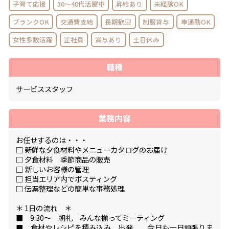
子育て応援
30～40代活躍中
昇給あり
未経験OK
ブランクOK
交通費支給
長期歓迎
制服貸与
車通勤OK
女性多数活躍
正社員
賞与あり
土日休み
職種
サービススタッフ
業務内容
お任せするのは・・・
□ 新鮮な夕食材料やメニューカタログのお届け
□ 夕食材料 季節商品の販売
□ 新しいお客様の管理
□ 担当エリア内でポスティング
□ 伝票整理などの簡単な事務処理
＊ 1日の流れ ＊
■ 9:30～ 朝礼 みんな揃ってミーティング
■ 食材やレシピを積み込み、出発 今日も一日頑張りま