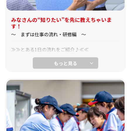
みなさんの“知りたい”を先に教えちゃいま
す！
～ まずは仕事の流れ・研修編 ～
≫≫とある1日の流れをご紹介♪≪≪
▼朝礼後、配達先や集金場所を確認。
▼仕分け済みの食材をヨシケイ号に積んで、出発！
▼お客さまへ、ご注文の品をお届け！
▼お届けついでに、近隣のお客さまにポスティング
＆ご案内。
▼16:00にはオフィスへ戻り、明日の準備。
▼定時は18時ですが、17:00以降はお仕事が終わり
次第帰宅できます♪