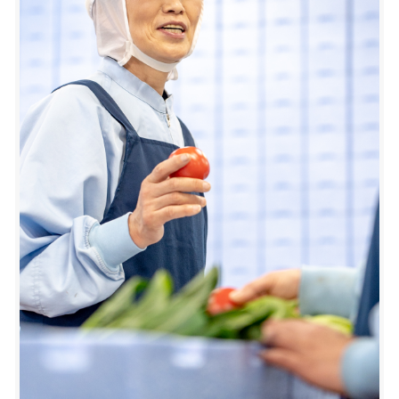
4週目：最終確認
また、女性スタッフが活躍している職場ならでは
リーダーと分けて1/3→半分と少しずつ一人で配達
の“助け合い”が安心。学校行事や急な休みもみんな
する量を増やしていきます。あせらなくても大丈
でフォロー。所長だって代わりに配達してくれるん
夫！何度もできるまで繰り返します。
ですよ。頼れる仲間がココには居るんです♪
＼土日休み、残業なし。ゆっくり休めて、家族との
時間を大事にできる！／