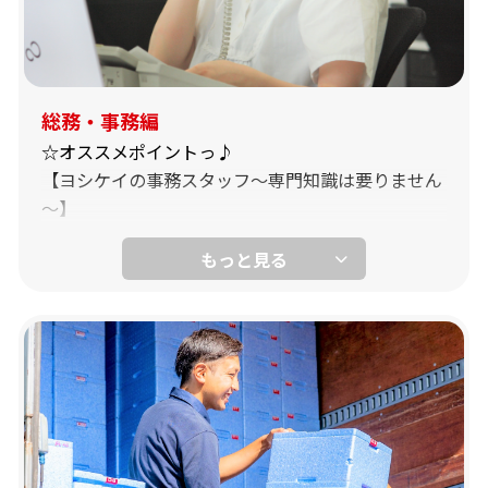
9：00～13：00
出荷作業終了後、作業場内の10分間一斉清掃から始
まります。その後は、カット野菜班・その他の野菜
班・袋詰め班の3つに分かれます。
総務・事務編
☆オススメポイントっ♪
カット野菜班は「ざく切り」や「短冊切り」など指
【ヨシケイの事務スタッフ～専門知識は要りません
定された切り方にカット・洗浄された野菜を指定の
～】
グラム数に計量し、包装機で袋詰めします。
-電話・メール・来客の対応-
その他野菜班は、白菜や大根などの大きな野菜を決
められたグラム数に包丁でカットし、機械で包装し
窓口としての対応であり、スマイルスタッフ、メー
ていきます。
カー様、そしてお客様から等々。専門知識が必要な
内容は担当部署へ取り次げばOKです。1件1件の応
対がすべて経験です、事例ごとに丁寧にレクチャー
しますので笑顔と丁寧な応対を心掛けて頂ければ大
丈夫です。