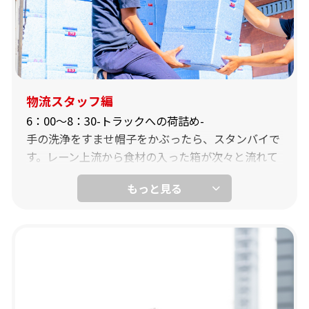
-お客様データ入力-
お客さまから頂いた大切なご注文用紙。注文伝票の
読取機に通すのが朝一のしごと。「あれ？おかしい
な、これ注文間違いかも？」すぐにスタッフへ連
物流スタッフ編
絡。「すいません助かりました。ありがとうござい
6：00～8：30-トラックへの荷詰め-
ます。」スタッフからのお礼の言葉。
手の洗浄をすませ帽子をかぶったら、スタンバイで
す。レーン上流から食材の入った箱が次々と流れて
あなたが気づくことも沢山！無事お客様に正しい夕
きます。その箱を役割分担して、中型トラックに積
食材料をお届けすることができます。そのほか、入
み込んでいきます。
金伝票と実際の集金額との照合作業をしたり、専用
ソフトにお客さまの情報を登録したりとまさにスタ
8：30～9：00-営業所の運転-
ッフとお客様との懸け橋になる仕事をお任せしま
箱積み完了後、大宮本社、大阪本社からそれぞれ、
す。いずれの仕事も手順が決まっているので、それ
各営業所に向けて出発します。最終的に数千件のご
通りに対応していけばOKです。
家庭の食卓を彩ることになる食材を安全に営業所に
運び届ける大切な業務です。
-食材発注業務-