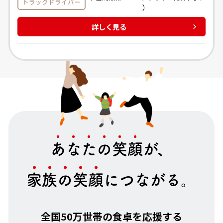
トラックドライバー
）
詳しく見る
あ
な
た
の
笑
顔
が、
家
族
の
笑
顔
につながる。
全国50万世帯の食卓を応援する