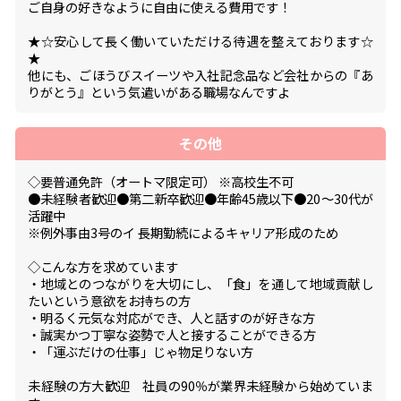
ご自身の好きなように自由に使える費用です！
★☆安心して長く働いていただける待遇を整えております☆
★
他にも、ごほうびスイーツや入社記念品など会社からの『あ
りがとう』という気遣いがある職場なんですよ
その他
◇要普通免許（オートマ限定可） ※高校生不可
●未経験者歓迎●第二新卒歓迎●年齢45歳以下●20～30代が
活躍中
※例外事由3号のイ 長期勤続によるキャリア形成のため
◇こんな方を求めています
・地域とのつながりを大切にし、「食」を通して地域貢献し
たいという意欲をお持ちの方
・明るく元気な対応ができ、人と話すのが好きな方
・誠実かつ丁寧な姿勢で人と接することができる方
・「運ぶだけの仕事」じゃ物足りない方
未経験の方大歓迎 社員の90％が業界未経験から始めていま