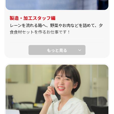
製造・加工スタッフ編
レーンを流れる箱へ、野菜やお肉などを詰めて、夕
食食材セットを作るお仕事です！
6：00～8：00
レーンの上流から次々と流れてくる箱に、自分が担
当する食材を入れていきます。レーン作業で行って
いますので、前の人の食材が、過不足なくきちんと
入っている事も同時に確認します。
すぐに覚えられるシンプル作業で、大学生から主婦
（夫）さんまで、20代・30代・40代・50代と幅広
い層のスタッフさんが活躍中です！