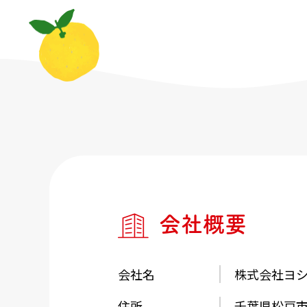
た！
食品を扱う会社なので、栄養管理につい
たりして。
自宅での料理にも役立てましたよ♪
職場はとても和気あいあいとしていて、
がいっぱい。
みんなで気さくにおしゃべりしたりして
ています☆
会社概要
会社名
株式会社ヨ
住所
千葉県松戸市