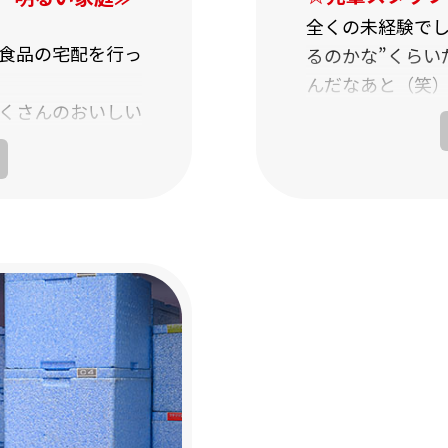
全くの未経験でし
食品の宅配を行っ
るのかな”くらい
んだなあと（笑
くさんのおいしい
それでも続けて
ね。皆とてもフ
として毎日お届け
もちょっと気を
たちから声をか
無料の“メニュー
私も、新人さん
立っています。
ってるんですよ
力になりたいな
しくて買い物に行
する一員になりま