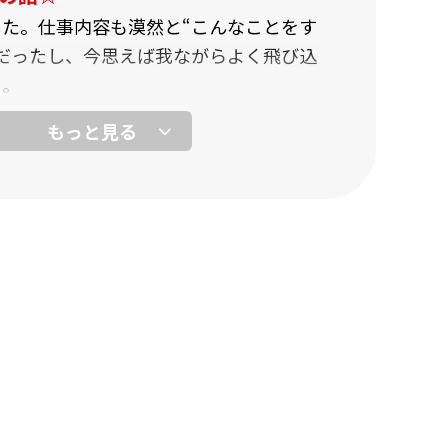
た。仕事内容も漠然と“こんなことをす
だったし、今思えば我ながらよく飛び込
）。
こられたのは、環境が良かったからです
ランクなんですよ。最初って、質問するの
使うじゃないですか。でもここでは、先輩
けてくれて。すごく安心しましたね。
が入ってきたら積極的に話しかけようと思
。自分がそうしてもらったように、後輩の
って」