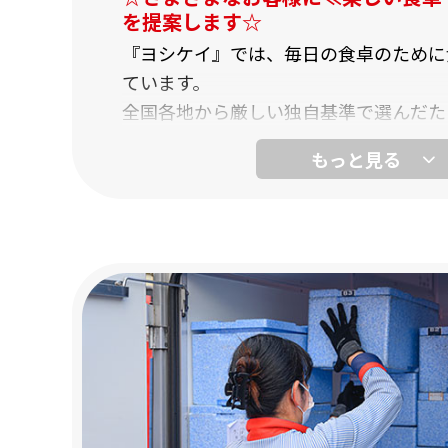
を提案します☆
『ヨシケイ』では、毎日の食卓のために
ています。
全国各地から厳しい独自基準で選んだた
食材。
食事のメニューに沿った、材料のセット
しています。
多彩なコースメニューを用意している、
ブック”で献立を提案。
さまざまなお客様のライフスタイルに役
『毎日の夕食を考えるのが大変！』『忙
く時間がない！』
というお客さまから大人気！
あなたも当社で、おいしいお食事を提案