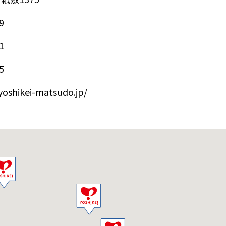
9
1
5
yoshikei-matsudo.jp/