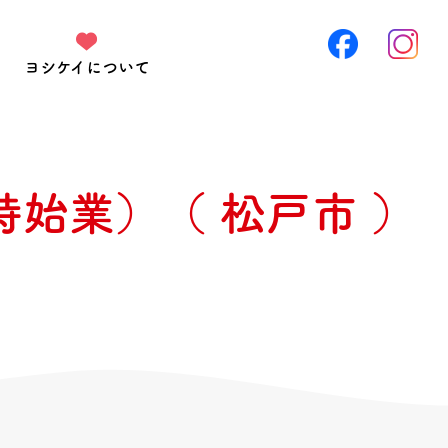
ヨシケイについて
時始業）
（ 松戸市 ）
を作ります。