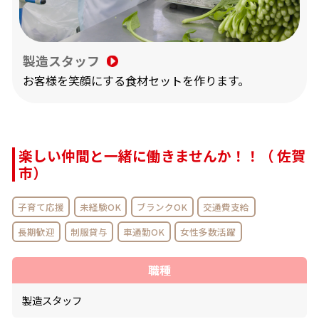
製造スタッフ
お客様を笑顔にする食材セットを作ります。
楽しい仲間と一緒に働きませんか！！（ 佐賀
市）
子育て応援
未経験OK
ブランクOK
交通費支給
長期歓迎
制服貸与
車通勤OK
女性多数活躍
職種
製造スタッフ