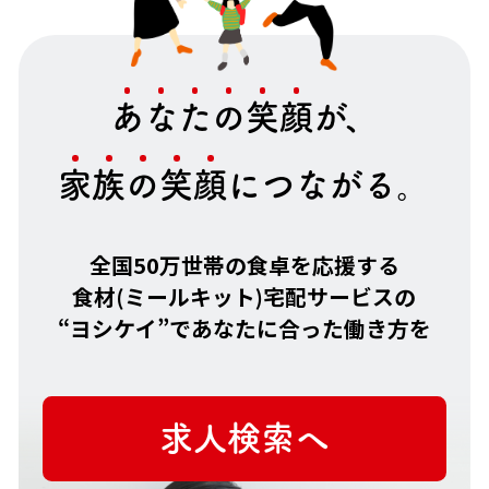
あ
な
た
の
笑
顔
が、
家
族
の
笑
顔
につながる。
全国50万世帯の食卓を応援する
食材(ミールキット)宅配サービスの
“ヨシケイ”で
あなたに合った働き方を
求人検索へ