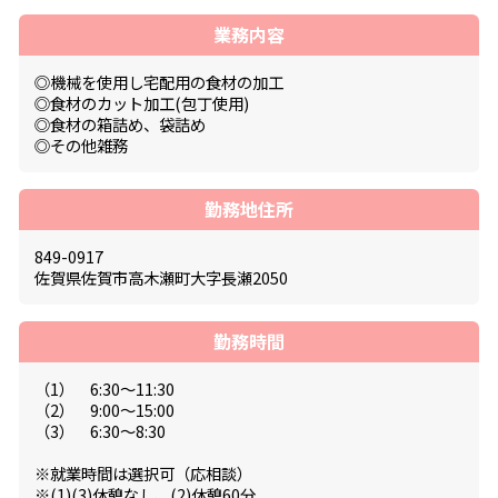
業務内容
◎機械を使用し宅配用の食材の加工
◎食材のカット加工(包丁使用)
◎食材の箱詰め、袋詰め
◎その他雑務
勤務地住所
849-0917
佐賀県佐賀市高木瀬町大字長瀬2050
勤務時間
（1） 6:30～11:30
（2） 9:00～15:00
（3） 6:30～8:30
※就業時間は選択可（応相談）
※(1)(3)休憩なし、(2)休憩60分