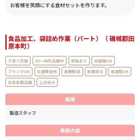
お客様を笑顔にする食材セットを作ります。
食品加工、袋詰め作業（パート）（ 磯城郡田
原本町）
子育て応援
30～40代活躍中
昇給あり
未経験OK
ブランクOK
交通費支給
長期歓迎
制服貸与
車通勤OK
女性多数活躍
土日休み
職種
製造スタッフ
業務内容