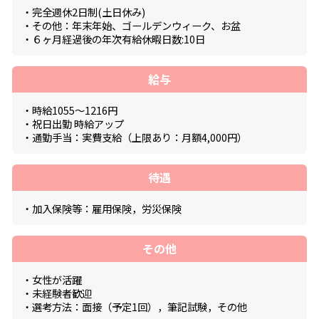
・完全週休2日制(土日休み)
・その他：年末年始、ゴールデンウィーク、お盆
・６ヶ月経過後の年次有給休暇日数:10日
給与
・時給1055～1216円
・祝日出勤 時給アップ
・通勤手当：実費支給（上限あり：月額4,000円）
待遇
・加入保険等：雇用保険，労災保険
その他
・女性が活躍
・未経験者歓迎
・選考方法：面接（予定1回），筆記試験，その他