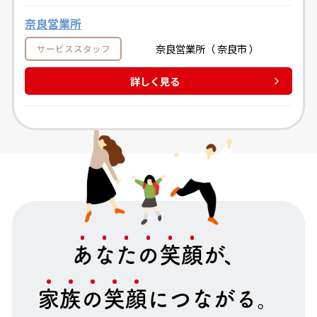
奈良営業所
奈良営業所（ 奈良市 ）
サービススタッフ
詳しく見る
あ
な
た
の
笑
顔
が、
家
族
の
笑
顔
につながる。