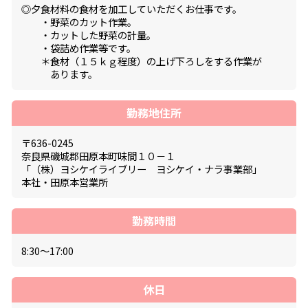
◎夕食材料の食材を加工していただくお仕事です。
・野菜のカット作業。
・カットした野菜の計量。
・袋詰め作業等です。
＊食材（１５ｋｇ程度）の上げ下ろしをする作業が
あります。
勤務地住所
〒636-0245
奈良県磯城郡田原本町味間１０－１
「（株）ヨシケイライブリー ヨシケイ・ナラ事業部」
本社・田原本営業所
勤務時間
8:30～17:00
休日