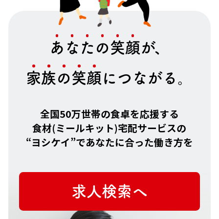
あ
な
た
の
笑
顔
が、
家
族
の
笑
顔
につながる。
全国50万世帯の食卓を応援する
食材(ミールキット)宅配サービスの
“ヨシケイ”で
あなたに合った働き方を
求人検索へ